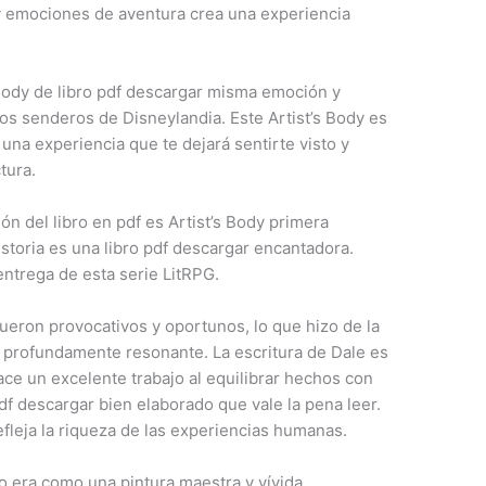
y emociones de aventura crea una experiencia
Body de libro pdf descargar misma emoción y
los senderos de Disneylandia. Este Artist’s Body es
una experiencia que te dejará sentirte visto y
tura.
ión del libro en pdf es Artist’s Body primera
historia es una libro pdf descargar encantadora.
entrega de esta serie LitRPG.
ueron provocativos y oportunos, lo que hizo de la
y profundamente resonante. La escritura de Dale es
ce un excelente trabajo al equilibrar hechos con
pdf descargar bien elaborado que vale la pena leer.
refleja la riqueza de las experiencias humanas.
bro era como una pintura maestra y vívida,