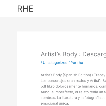
Ir
RHE
al
contenido
Artist’s Body : Descar
/
Uncategorized
/ Por
rhe
Artist’s Body (Spanish Edition) : Tracey
Los personajes eran reales y Artist’s B
pdf libro dolorosamente humanos, como
Aunque imperfecto, el relato tenía un t
sombras. La literatura y la fotografía s
emocional única.