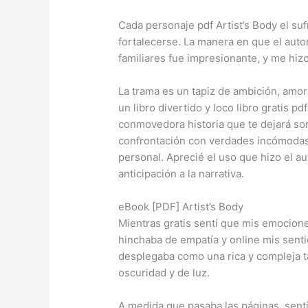
Cada personaje pdf Artist’s Body el su
fortalecerse. La manera en que el auto
familiares fue impresionante, y me hiz
La trama es un tapiz de ambición, amor 
un libro divertido y loco libro gratis p
conmovedora historia que te dejará so
confrontación con verdades incómodas 
personal. Aprecié el uso que hizo el a
anticipación a la narrativa.
eBook [PDF] Artist’s Body
Mientras gratis sentí que mis emocion
hinchaba de empatía y online mis senti
desplegaba como una rica y compleja tapi
oscuridad y de luz.
A medida que pasaba las páginas, sentí