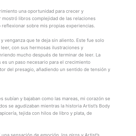
frimiento una oportunidad para crecer y
r mostró libros complejidad de las relaciones
o reflexionar sobre mis propias experiencias.
y venganza que te deja sin aliento. Este fue solo
df leer, con sus hermosas ilustraciones y
nriendo mucho después de terminar de leer. La
es un paso necesario para el crecimiento
utor del presagio, añadiendo un sentido de tensión y
es subían y bajaban como las mareas, mi corazón se
dos se agudizaban mientras la historia Artist’s Body
cería, tejida con hilos de libro y plata, de
 una sensación de emoción, los giros y Artist’s