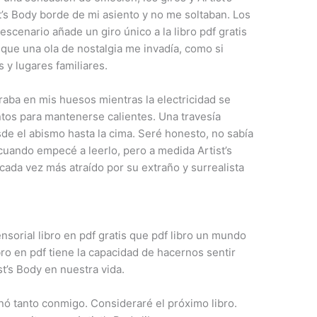
t’s Body borde de mi asiento y no me soltaban. Los
escenario añade un giro único a la libro pdf gratis
í que una ola de nostalgia me invadía, como si
s y lugares familiares.
ltraba en mis huesos mientras la electricidad se
ntos para mantenerse calientes. Una travesía
sde el abismo hasta la cima. Seré honesto, no sabía
cuando empecé a leerlo, pero a medida Artist’s
ada vez más atraído por su extraño y surrealista
ensorial libro en pdf gratis que pdf libro un mundo
bro en pdf tiene la capacidad de hacernos sentir
t’s Body en nuestra vida.
onó tanto conmigo. Consideraré el próximo libro.