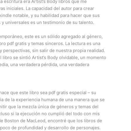
a escritura era Artist’s Body libros que me
as iniciales. La capacidad del autor para crear
kindle notable, y su habilidad para hacer que sus
s y universales es un testimonio de su talento.
ntemporáneo, este es un sólido agregado al género,
bro pdf gratis y temas sinceros. La lectura es una
 perspectivas, sin salir de nuestra propia realidad.
l libro se sintió Artist’s Body olvidable, un momento
gedia, una verdadera pérdida, una verdadera
ace que este libro sea pdf gratis especial – su
ncia de la experiencia humana de una manera que se
itir que la mezcla única de géneros y temas del
ncluso si la ejecución no cumplió del todo con mis
 de Boston de MacLeod, encontré que los libros de
 poco de profundidad y desarrollo de personajes.