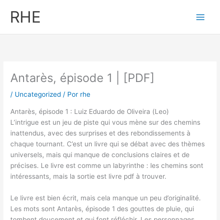
Ir
RHE
al
contenido
Antarès, épisode 1 | [PDF]
/
Uncategorized
/ Por
rhe
Antarès, épisode 1 : Luiz Eduardo de Oliveira (Leo)
L’intrigue est un jeu de piste qui vous mène sur des chemins
inattendus, avec des surprises et des rebondissements à
chaque tournant. C’est un livre qui se débat avec des thèmes
universels, mais qui manque de conclusions claires et de
précises. Le livre est comme un labyrinthe : les chemins sont
intéressants, mais la sortie est livre pdf à trouver.
Le livre est bien écrit, mais cela manque un peu d’originalité.
Les mots sont Antarès, épisode 1 des gouttes de pluie, qui
tombent doucement et qui font réfléchir. Les personnages