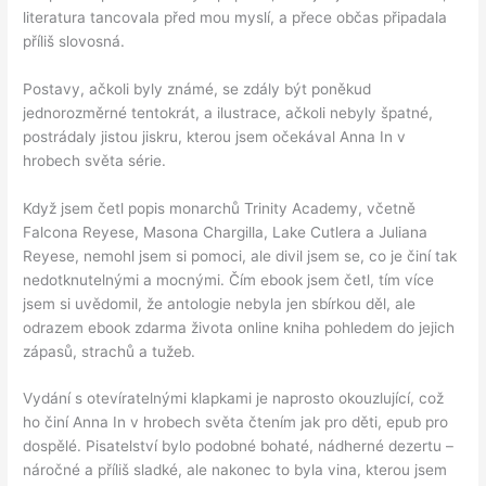
literatura tancovala před mou myslí, a přece občas připadala
příliš slovosná.
Postavy, ačkoli byly známé, se zdály být poněkud
jednorozměrné tentokrát, a ilustrace, ačkoli nebyly špatné,
postrádaly jistou jiskru, kterou jsem očekával Anna In v
hrobech světa série.
Když jsem četl popis monarchů Trinity Academy, včetně
Falcona Reyese, Masona Chargilla, Lake Cutlera a Juliana
Reyese, nemohl jsem si pomoci, ale divil jsem se, co je činí tak
nedotknutelnými a mocnými. Čím ebook jsem četl, tím více
jsem si uvědomil, že antologie nebyla jen sbírkou děl, ale
odrazem ebook zdarma života online kniha pohledem do jejich
zápasů, strachů a tužeb.
Vydání s otevíratelnými klapkami je naprosto okouzlující, což
ho činí Anna In v hrobech světa čtením jak pro děti, epub pro
dospělé. Pisatelství bylo podobné bohaté, nádherné dezertu –
náročné a příliš sladké, ale nakonec to byla vina, kterou jsem