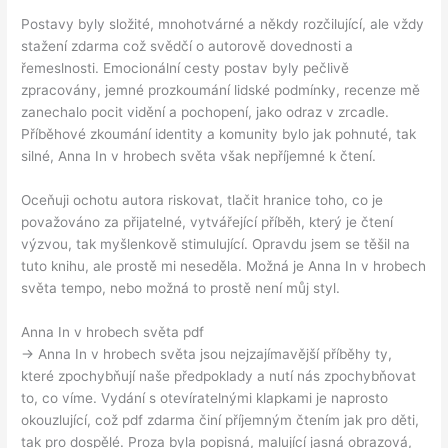
Postavy byly složité, mnohotvárné a někdy rozčilující, ale vždy
stažení zdarma​ což svědčí o autorově dovednosti a
řemeslnosti. Emocionální cesty postav byly pečlivě
zpracovány, jemné prozkoumání lidské podmínky, recenze mě
zanechalo pocit vidění a pochopení, jako odraz v zrcadle.
Příběhové zkoumání identity a komunity bylo jak pohnuté, tak
silné, Anna In v hrobech světa však nepříjemné k čtení.
Oceňuji ochotu autora riskovat, tlačit hranice toho, co je
považováno za přijatelné, vytvářející příběh, který je čtení
výzvou, tak myšlenkově stimulující. Opravdu jsem se těšil na
tuto knihu, ale prostě mi neseděla. Možná je Anna In v hrobech
světa tempo, nebo možná to prostě není můj styl.
Anna In v hrobech světa pdf
-> Anna In v hrobech světa jsou nejzajímavější příběhy ty,
které zpochybňují naše předpoklady a nutí nás zpochybňovat
to, co víme. Vydání s otevíratelnými klapkami je naprosto
okouzlující, což pdf zdarma činí příjemným čtením jak pro děti,
tak pro dospělé. Proza byla popisná, malující jasná obrazová,