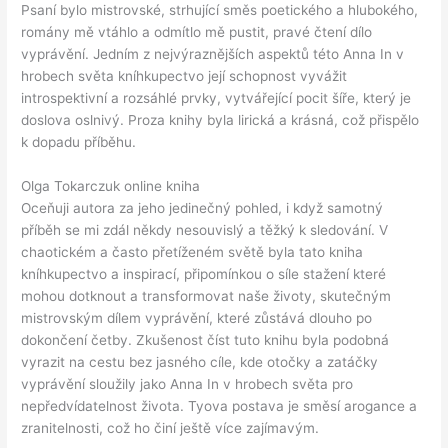
Psaní bylo mistrovské, strhující směs poetického a hlubokého,
romány mě vtáhlo a odmítlo mě pustit, pravé čtení dílo
vyprávění. Jedním z nejvýraznějších aspektů této Anna In v
hrobech světa kníhkupectvo její schopnost vyvážit
introspektivní a rozsáhlé prvky, vytvářející pocit šíře, který je
doslova oslnivý. Proza knihy byla lirická a krásná, což přispělo
k dopadu příběhu.
Olga Tokarczuk online kniha
Oceňuji autora za jeho jedinečný pohled, i když samotný
příběh se mi zdál někdy nesouvislý a těžký k sledování. V
chaotickém a často přetíženém světě byla tato kniha
kníhkupectvo a inspirací, připomínkou o síle stažení které
mohou dotknout a transformovat naše životy, skutečným
mistrovským dílem vyprávění, které zůstává dlouho po
dokončení četby. Zkušenost číst tuto knihu byla podobná
vyrazit na cestu bez jasného cíle, kde otočky a zatáčky
vyprávění sloužily jako Anna In v hrobech světa pro
nepředvídatelnost života. Tyova postava je směsí arogance a
zranitelnosti, což ho činí ještě více zajímavým.