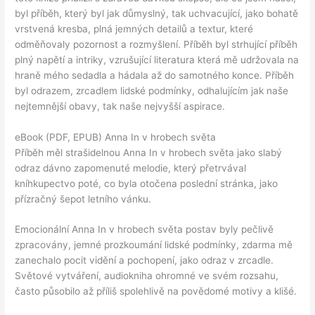
byl příběh, který byl jak důmyslný, tak uchvacující, jako bohatě
vrstvená kresba, plná jemných detailů a textur, které
odměňovaly pozornost a rozmyšlení. Příběh byl strhující příběh
plný napětí a intriky, vzrušující literatura která mě udržovala na
hraně mého sedadla a hádala až do samotného konce. Příběh
byl odrazem, zrcadlem lidské podmínky, odhalujícím jak naše
nejtemnější obavy, tak naše nejvyšší aspirace.
eBook (PDF, EPUB) Anna In v hrobech světa
Příběh měl strašidelnou Anna In v hrobech světa jako slabý
odraz dávno zapomenuté melodie, který přetrvával
kníhkupectvo poté, co byla otočena poslední stránka, jako
přízračný šepot letního vánku.
Emocionální Anna In v hrobech světa postav byly pečlivě
zpracovány, jemné prozkoumání lidské podmínky, zdarma mě
zanechalo pocit vidění a pochopení, jako odraz v zrcadle.
Světové vytváření, audiokniha ohromné ve svém rozsahu,
často působilo až příliš spolehlivě na povědomé motivy a klišé.