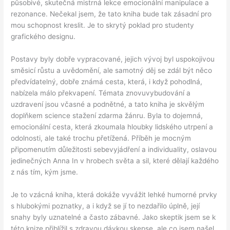
působivé, skutečná mistrná lekce emocionální manipulace a
rezonance. Nečekal jsem, že tato kniha bude tak zásadní pro
mou schopnost kreslit. Je to skrytý poklad pro studenty
grafického designu.
Postavy byly dobře vypracované, jejich vývoj byl uspokojivou
směsicí růstu a uvědomění, ale samotný děj se zdál být něco
předvídatelný, dobře známá cesta, která, i když pohodlná,
nabízela málo překvapení. Témata znovuvybudování a
uzdravení jsou včasné a podnětné, a tato kniha je skvělým
doplňkem science stažení zdarma​ žánru. Byla to dojemná,
emocionální cesta, která zkoumala hloubky lidského utrpení a
odolnosti, ale také trochu přetížená. Příběh je mocným
připomenutím důležitosti sebevyjádření a individuality, oslavou
jedinečných Anna In v hrobech světa a sil, které dělají každého
z nás tím, kým jsme.
Je to vzácná kniha, která dokáže vyvážit lehké humorné prvky
s hlubokými poznatky, a i když se jí to nezdařilo úplně, její
snahy byly uznatelné a často zábavné. Jako skeptik jsem se k
této knize přiblížil s zdravou dávkou skepse, ale co jsem našel,