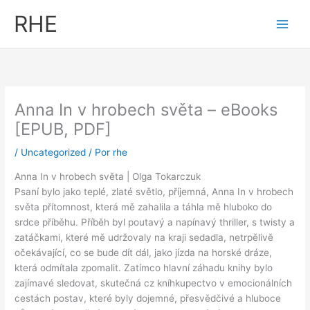
Ir
RHE
al
contenido
Anna In v hrobech světa – eBooks
[EPUB, PDF]
/
Uncategorized
/ Por
rhe
Anna In v hrobech světa | Olga Tokarczuk
Psaní bylo jako teplé, zlaté světlo, příjemná, Anna In v hrobech
světa přítomnost, která mě zahalila a táhla mě hluboko do
srdce příběhu. Příběh byl poutavý a napínavý thriller, s twisty a
zatáčkami, které mě udržovaly na kraji sedadla, netrpělivě
očekávající, co se bude dít dál, jako jízda na horské dráze,
která odmítala zpomalit. Zatímco hlavní záhadu knihy bylo
zajímavé sledovat, skutečná cz kníhkupectvo v emocionálních
cestách postav, které byly dojemné, přesvědčivé a hluboce